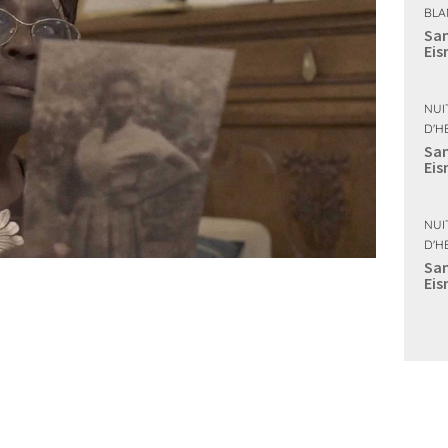
BLA
Sam
Eis
NUI
D'H
Sam
Eis
NUI
D'H
Sam
Eis