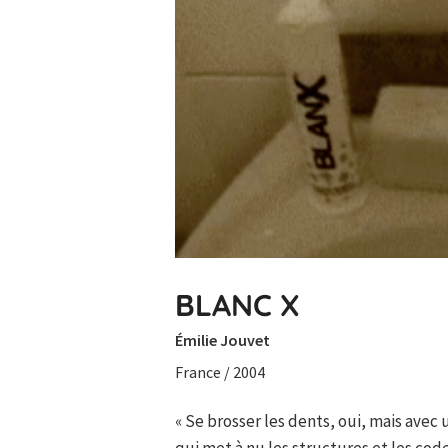
BLANC X
Émilie Jouvet
France / 2004
« Se brosser les dents, oui, mais ave
qui met à nu les structures et les co