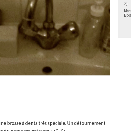
2)
Mer
Eps
c une brosse à dents très spéciale. Un détournement
des du porno mainstream. » (CJC)