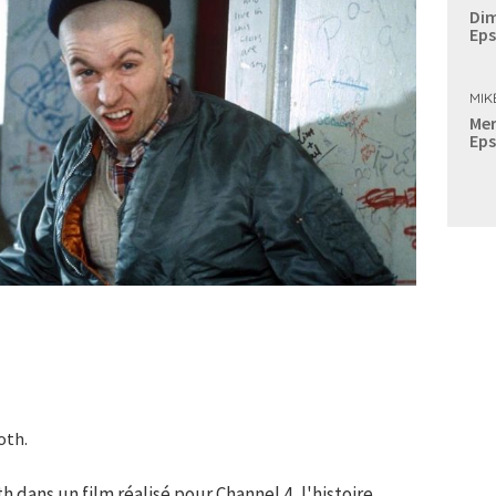
Dim
Eps
MIK
Mer
Eps
oth.
dans un film réalisé pour Channel 4, l'histoire