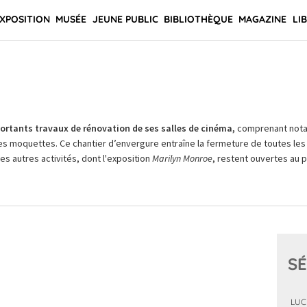
XPOSITION
MUSÉE
JEUNE PUBLIC
BIBLIOTHÈQUE
MAGAZINE
LI
rtants travaux de rénovation de ses salles de cinéma,
comprenant not
es moquettes. Ce chantier d’envergure entraîne la fermeture de toutes les 
Les autres activités, dont l'exposition
Marilyn Monroe
, restent ouvertes au pu
SÉ
LUC