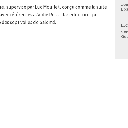
Jeu
dre, supervisé par Luc Moullet, conçu comme la suite
Eps
vec références à Addie Ross – la séductrice qui
e des sept voiles de Salomé.
LUC
Ven
Geo