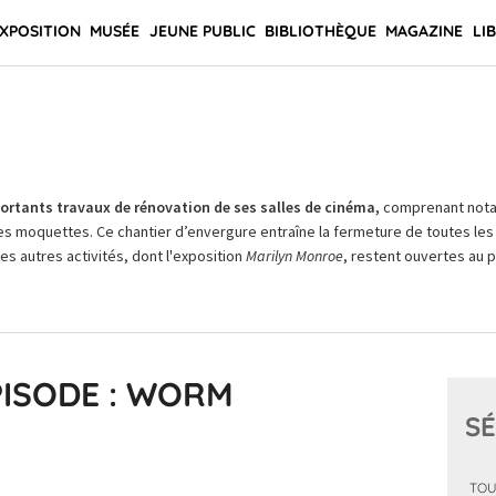
XPOSITION
MUSÉE
JEUNE PUBLIC
BIBLIOTHÈQUE
MAGAZINE
LI
rtants travaux de rénovation de ses salles de cinéma,
comprenant not
es moquettes. Ce chantier d’envergure entraîne la fermeture de toutes les 
Les autres activités, dont l'exposition
Marilyn Monroe
, restent ouvertes au pu
PISODE : WORM
SÉ
TOU