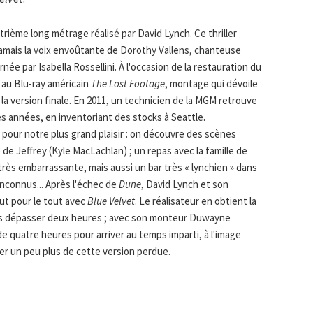
atrième long métrage réalisé par David Lynch. Ce thriller
 jamais la voix envoûtante de Dorothy Vallens, chanteuse
ée par Isabella Rossellini. À l'occasion de la restauration du
e au Blu-ray américain
The Lost Footage
, montage qui dévoile
 version finale. En 2011, un technicien de la MGM retrouve
 années, en inventoriant des stocks à Seattle.
 pour notre plus grand plaisir : on découvre des scènes
e Jeffrey (Kyle MacLachlan) ; un repas avec la famille de
rès embarrassante, mais aussi un bar très « lynchien » dans
inconnus... Après l'échec de
Dune
, David Lynch et son
ut pour le tout avec
Blue Velvet
. Le réalisateur en obtient la
 pas dépasser deux heures ; avec son monteur Duwayne
 de quatre heures pour arriver au temps imparti, à l'image
r un peu plus de cette version perdue.