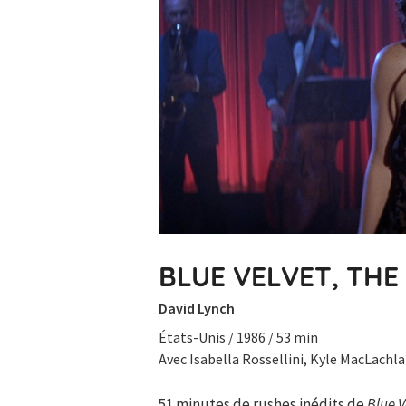
BLUE VELVET, TH
David Lynch
États-Unis / 1986 / 53 min
Avec Isabella Rossellini, Kyle MacLachla
51 minutes de rushes inédits de
Blue V