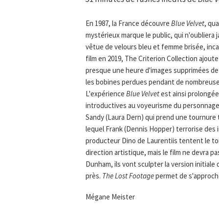
En 1987, la France découvre
Blue Velvet
, qu
mystérieux marque le public, qui n'oubliera
vêtue de velours bleu et femme brisée, incarn
film en 2019, The Criterion Collection ajout
presque une heure d'images supprimées de la
les bobines perdues pendant de nombreuses
L'expérience
Blue Velvet
est ainsi prolongée
introductives au voyeurisme du personnage d
Sandy (Laura Dern) qui prend une tournure t
lequel Frank (Dennis Hopper) terrorise des 
producteur Dino de Laurentiis tentent le to
direction artistique, mais le film ne devra
Dunham, ils vont sculpter la version initiale
près.
The Lost Footage
permet de s'approche
Mégane Meister