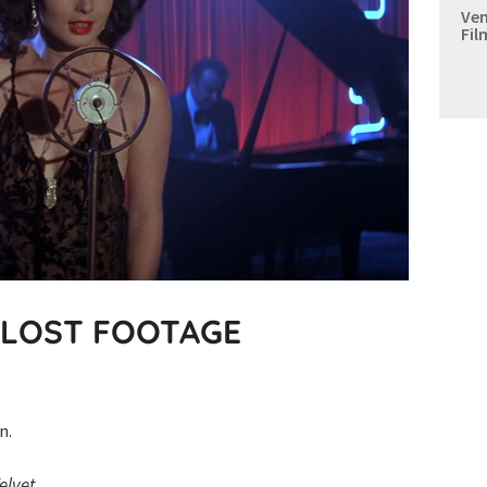
Ven
Fil
E LOST FOOTAGE
n.
elvet
.