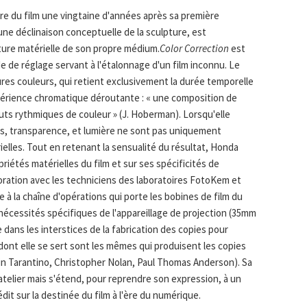
re du film une vingtaine d'années après sa première
 une déclinaison conceptuelle de la sculpture, est
lture matérielle de son propre médium.
Color Correction
est
nde de réglage servant à l'étalonnage d'un film inconnu. Le
res couleurs, qui retient exclusivement la durée temporelle
périence chromatique déroutante : « une composition de
ts rythmiques de couleur » (J. Hoberman). Lorsqu'elle
s, transparence, et lumière ne sont pas uniquement
elles. Tout en retenant la sensualité du résultat, Honda
priétés matérielles du film et sur ses spécificités de
laboration avec les techniciens des laboratoires FotoKem et
 à la chaîne d'opérations qui porte les bobines de film du
x nécessités spécifiques de l'appareillage de projection (35mm
 dans les interstices de la fabrication des copies pour
 dont elle se sert sont les mêmes qui produisent les copies
in Tarantino, Christopher Nolan, Paul Thomas Anderson). Sa
atelier mais s'étend, pour reprendre son expression, à un
dit sur la destinée du film à l'ère du numérique.