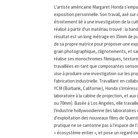
L'artiste américaine Margaret Honda s'empa
exposition personnelle. Son travail, axé sur
étroitement lié à une investigation de la cu
réalisé à partir d'un matériau trouvé : la ba
résultat est un long métrage en 35mm de pu
de sa propre matrice pour proposer une ex
grain photographique, clignotements, et sau
réalise ses monochromes filmiques, texture
travaillées en tant que composantes sensori
vise à produire une investigation sur les pro
fabrication industrielle. Travaillant en col
YCM (Burbank, Californie), Honda s'intéresse
laboratoire à la cabine de projection, et au
ou 70mm). Basée à Los Angeles, elle travaille
l'industrie hollywoodienne (les laboratoires
d'exploitation des nouveaux films de Quent
pratique ne se cantonne pas à l'espace de l'
« écosystème entier », et pose un regard iné