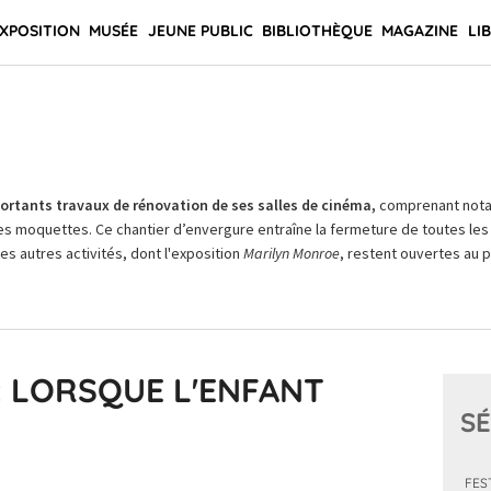
XPOSITION
MUSÉE
JEUNE PUBLIC
BIBLIOTHÈQUE
MAGAZINE
LI
rtants travaux de rénovation de ses salles de cinéma,
comprenant not
es moquettes. Ce chantier d’envergure entraîne la fermeture de toutes les 
Les autres activités, dont l'exposition
Marilyn Monroe
, restent ouvertes au pu
 : LORSQUE L'ENFANT
SÉ
FES