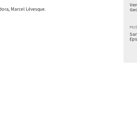
Ven
dora, Marcel Lévesque.
Geo
MUS
Sam
Eps