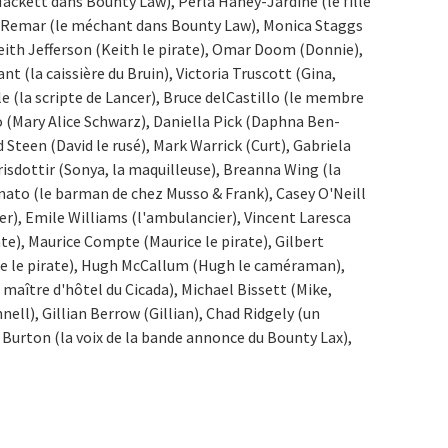
Hackett dans Bounty Law), Perla Haney-Jardine (le fille
es Remar (le méchant dans Bounty Law), Monica Staggs
 Keith Jefferson (Keith le pirate), Omar Doom (Donnie),
t (la caissière du Bruin), Victoria Truscott (Gina,
le (la scripte de Lancer), Bruce delCastillo (le membre
o (Mary Alice Schwarz), Daniella Pick (Daphna Ben-
 Steen (David le rusé), Mark Warrick (Curt), Gabriela
risdottir (Sonya, la maquilleuse), Breanna Wing (la
nato (le barman de chez Musso & Frank), Casey O'Neill
ier), Emile Williams (l'ambulancier), Vincent Laresca
rate), Maurice Compte (Maurice le pirate), Gilbert
ddie le pirate), Hugh McCallum (Hugh le caméraman),
maître d'hôtel du Cicada), Michael Bissett (Mike,
nnell), Gillian Berrow (Gillian), Chad Ridgely (un
ey Burton (la voix de la bande annonce du Bounty Lax),