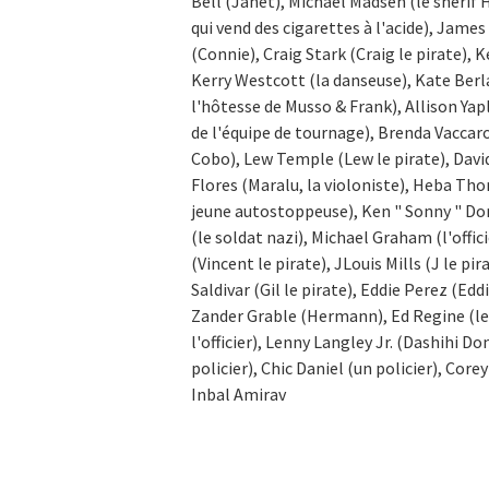
Bell (Janet), Michael Madsen (le shérif 
qui vend des cigarettes à l'acide), Jam
(Connie), Craig Stark (Craig le pirate),
Kerry Westcott (la danseuse), Kate Berlan
l'hôtesse de Musso & Frank), Allison Yap
de l'équipe de tournage), Brenda Vaccar
Cobo), Lew Temple (Lew le pirate), David
Flores (Maralu, la violoniste), Heba Tho
jeune autostoppeuse), Ken " Sonny " Do
(le soldat nazi), Michael Graham (l'offic
(Vincent le pirate), JLouis Mills (J le pi
Saldivar (Gil le pirate), Eddie Perez (E
Zander Grable (Hermann), Ed Regine (le 
l'officier), Lenny Langley Jr. (Dashihi Do
policier), Chic Daniel (un policier), Cor
Inbal Amirav