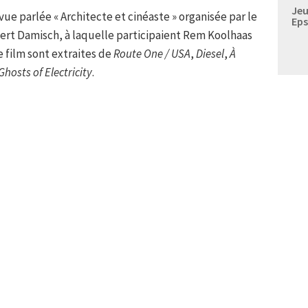
Jeu
evue parlée « Architecte et cinéaste » organisée par le
Eps
rt Damisch, à laquelle participaient Rem Koolhaas
 film sont extraites de
Route One / USA
,
Diesel
,
À
Ghosts of Electricity
.