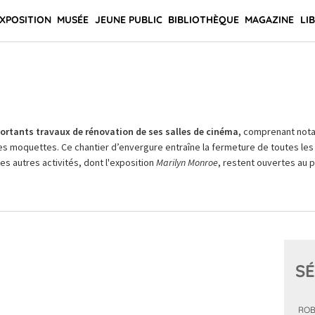
XPOSITION
MUSÉE
JEUNE PUBLIC
BIBLIOTHÈQUE
MAGAZINE
LI
rtants travaux de rénovation de ses salles de cinéma,
comprenant not
es moquettes. Ce chantier d’envergure entraîne la fermeture de toutes les 
Les autres activités, dont l'exposition
Marilyn Monroe
, restent ouvertes au pu
SÉ
ROB