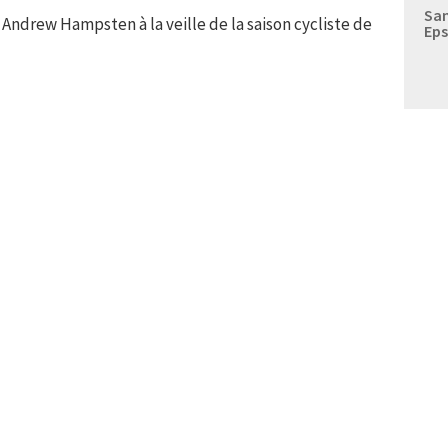
Sam
Andrew Hampsten à la veille de la saison cycliste de
Eps