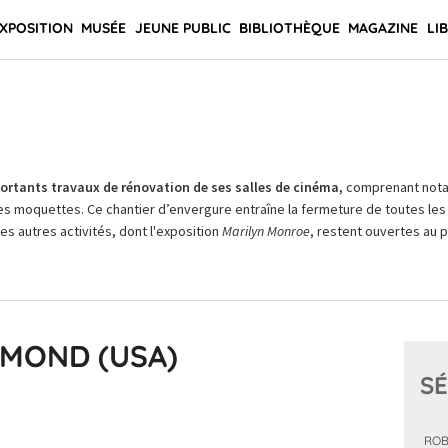
XPOSITION
MUSÉE
JEUNE PUBLIC
BIBLIOTHÈQUE
MAGAZINE
LI
rtants travaux de rénovation de ses salles de cinéma,
comprenant not
es moquettes. Ce chantier d’envergure entraîne la fermeture de toutes les 
Les autres activités, dont l'exposition
Marilyn Monroe
, restent ouvertes au pu
EMOND (USA)
SÉ
ROB