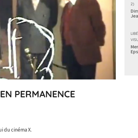
2)
Dim
Jea
LIB
VIS
Mer
Eps
IT EN PERMANENCE
ui du cinéma X.