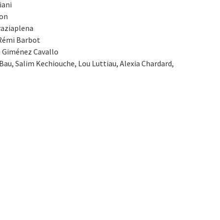
iani
ion
raziaplena
Rémi Barbot
a Giménez Cavallo
Bau, Salim Kechiouche, Lou Luttiau, Alexia Chardard,