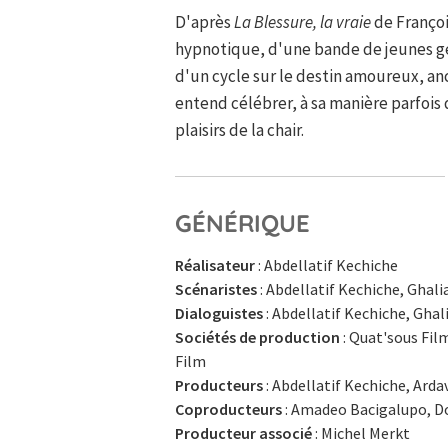
D'après
La Blessure, la vraie
de François
hypnotique, d'une bande de jeunes gen
d'un cycle sur le destin amoureux, anc
entend célébrer, à sa manière parfois d
plaisirs de la chair.
GÉNÉRIQUE
Réalisateur
: Abdellatif Kechiche
Scénaristes
: Abdellatif Kechiche, Ghali
Dialoguistes
: Abdellatif Kechiche, Ghal
Sociétés de production
: Quat'sous Film
Film
Producteurs
: Abdellatif Kechiche, Ard
Coproducteurs
: Amadeo Bacigalupo, Do
Producteur associé
: Michel Merkt