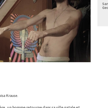
Sam
Geo
isa Krause.
re, un homme retourne dans sa ville natale et