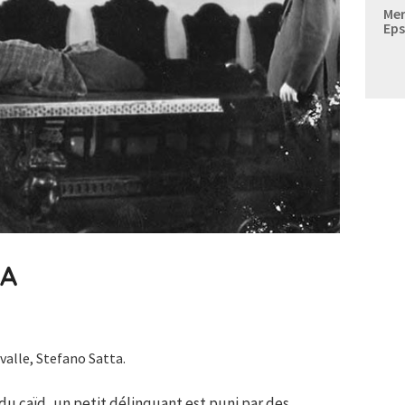
Mer
Eps
NA
valle, Stefano Satta.
du caïd, un petit délinquant est puni par des