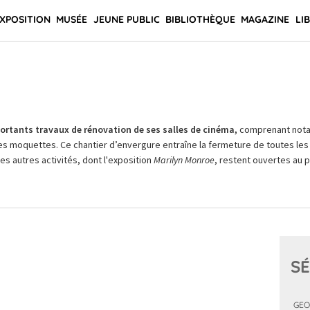
XPOSITION
MUSÉE
JEUNE PUBLIC
BIBLIOTHÈQUE
MAGAZINE
LI
rtants travaux de rénovation de ses salles de cinéma,
comprenant not
es moquettes. Ce chantier d’envergure entraîne la fermeture de toutes les 
Les autres activités, dont l'exposition
Marilyn Monroe
, restent ouvertes au pu
SÉ
GEO