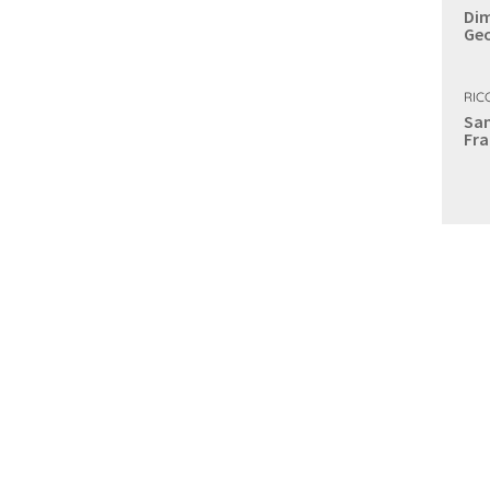
Dim
Geo
RIC
Sam
Fra