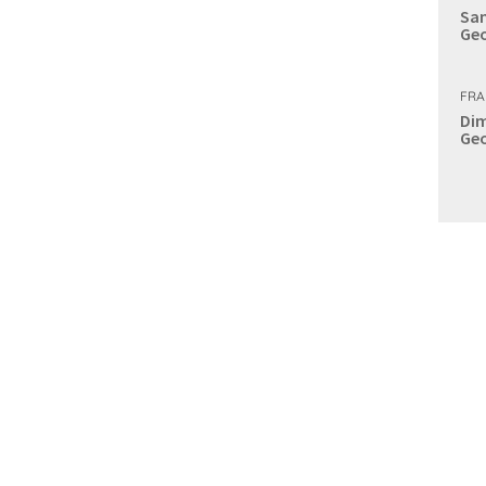
Sam
Geo
FRA
Dim
Geo