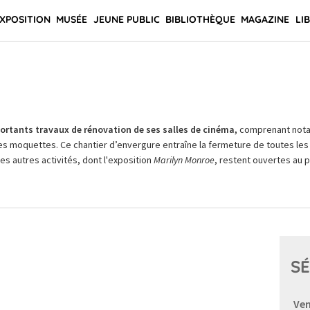
XPOSITION
MUSÉE
JEUNE PUBLIC
BIBLIOTHÈQUE
MAGAZINE
LI
rtants travaux de rénovation de ses salles de cinéma,
comprenant not
es moquettes. Ce chantier d’envergure entraîne la fermeture de toutes les 
Les autres activités, dont l'exposition
Marilyn Monroe
, restent ouvertes au pu
SÉ
Ven