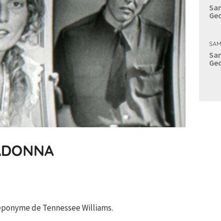
Sam
Geo
SAM
Sam
Geo
ADONNA
e éponyme de Tennessee Williams.