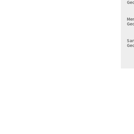
Geo
Mer
Geo
Sam
Geo