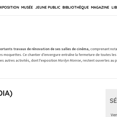
XPOSITION
MUSÉE
JEUNE PUBLIC
BIBLIOTHÈQUE
MAGAZINE
LI
rtants travaux de rénovation de ses salles de cinéma,
comprenant not
es moquettes. Ce chantier d’envergure entraîne la fermeture de toutes les 
Les autres activités, dont l'exposition
Marilyn Monroe
, restent ouvertes au pu
IA)
SÉ
Ven