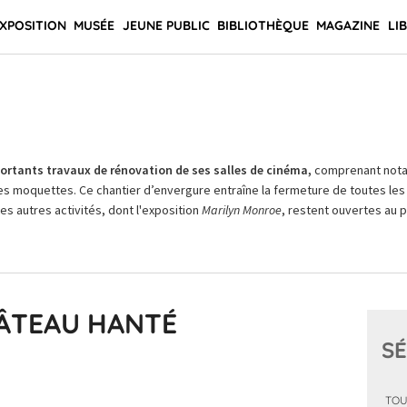
XPOSITION
MUSÉE
JEUNE PUBLIC
BIBLIOTHÈQUE
MAGAZINE
LI
rtants travaux de rénovation de ses salles de cinéma,
comprenant not
es moquettes. Ce chantier d’envergure entraîne la fermeture de toutes les 
Les autres activités, dont l'exposition
Marilyn Monroe
, restent ouvertes au pu
HÂTEAU HANTÉ
SÉ
TOU