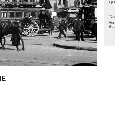
Eps
TOU
Ven
Geo
RE