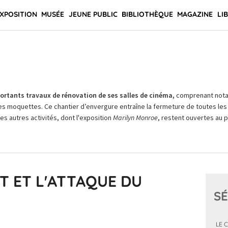
XPOSITION
MUSÉE
JEUNE PUBLIC
BIBLIOTHÈQUE
MAGAZINE
LI
rtants travaux de rénovation de ses salles de cinéma,
comprenant not
es moquettes. Ce chantier d’envergure entraîne la fermeture de toutes les 
Les autres activités, dont l'exposition
Marilyn Monroe
, restent ouvertes au pu
 ET L'ATTAQUE DU
SÉ
LE 