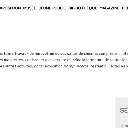
XPOSITION
MUSÉE
JEUNE PUBLIC
BIBLIOTHÈQUE
MAGAZINE
LI
rtants travaux de rénovation de ses salles de cinéma,
comprenant not
es moquettes. Ce chantier d’envergure entraîne la fermeture de toutes les 
Les autres activités, dont l'exposition
Marilyn Monroe
, restent ouvertes au pu
SÉ
Jeu