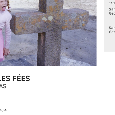
FAN
Sam
Geo
Sam
Geo
ES FÉES
AS
ojo.