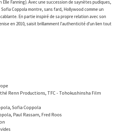
ion Elle Fanning). Avec une succession de saynètes pudiques,
 Sofia Coppola montre, sans fard, Hollywood comme un
ccablante. En partie inspiré de sa propre relation avec son
Venise en 2010, saisit brillamment l'authenticité d'un lien tout
.
rope
athé Renn Productions, TFC - Tohokushinsha Film
pola, Sofia Coppola
oppola, Paul Rassam, Fred Roos
ion
avides