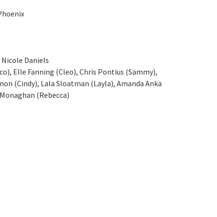
Phoenix
 Nicole Daniels
o), Elle Fanning (Cleo), Chris Pontius (Sammy),
non (Cindy), Lala Sloatman (Layla), Amanda Anka
le Monaghan (Rebecca)