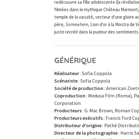
redécouvre sa fille adolescente (la révélat
filmées dans le mythique Château Marmont,
temple de la vacuité, vecteur d'une gloire a
père,
Somewhere
, Lion d'or à la Mostra de 
juste recréé dans la pudeur des sentiments
GÉNÉRIQUE
Réalisateur
: Sofia Coppola
Scénariste
: Sofia Coppola
Société de production
: American Zoet
Coproduction
: Medusa Film (Roma), P
Corporation
Producteurs
: G. Mac Brown, Roman Cop
Producteurs exécutifs
: Francis Ford C
Distributeur d'origine
: Pathé Distribut
Directeur de la photographie
: Harris S