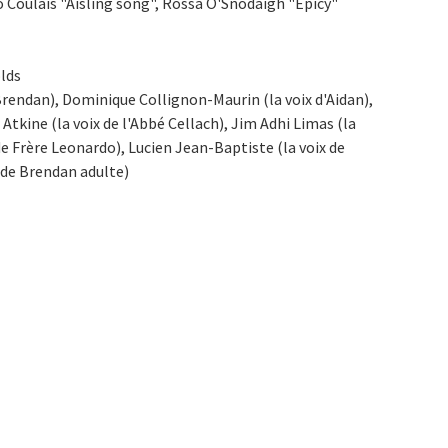
o Coulais "Aisling song", Rossa O'Snodaigh "Epicy"
lds
 Brendan), Dominique Collignon-Maurin (la voix d'Aidan),
 Atkine (la voix de l'Abbé Cellach), Jim Adhi Limas (la
de Frère Leonardo), Lucien Jean-Baptiste (la voix de
 de Brendan adulte)