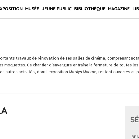
XPOSITION
MUSÉE
JEUNE PUBLIC
BIBLIOTHÈQUE
MAGAZINE
LI
rtants travaux de rénovation de ses salles de cinéma,
comprenant not
es moquettes. Ce chantier d’envergure entraîne la fermeture de toutes les 
Les autres activités, dont l'exposition
Marilyn Monroe
, restent ouvertes au pu
LA
SÉ
BRAS