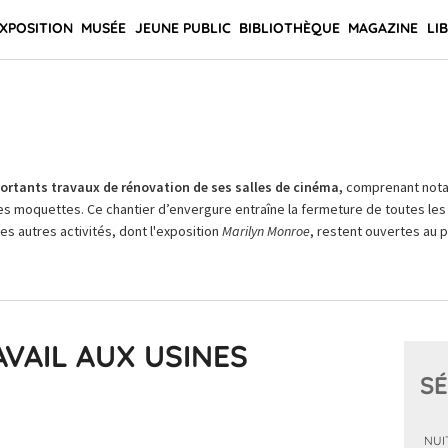
XPOSITION
MUSÉE
JEUNE PUBLIC
BIBLIOTHÈQUE
MAGAZINE
LI
rtants travaux de rénovation de ses salles de cinéma,
comprenant not
es moquettes. Ce chantier d’envergure entraîne la fermeture de toutes les 
Les autres activités, dont l'exposition
Marilyn Monroe
, restent ouvertes au pu
AVAIL AUX USINES
SÉ
NUI