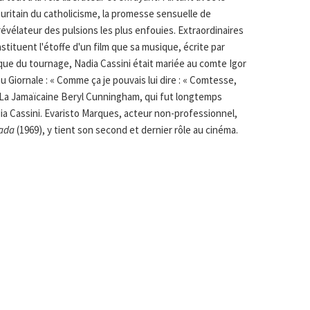
puritain du catholicisme, la promesse sensuelle de
évélateur des pulsions les plus enfouies. Extraordinaires
tituent l'étoffe d'un film que sa musique, écrite par
oque du tournage, Nadia Cassini était mariée au comte Igor
 au Giornale : « Comme ça je pouvais lui dire : « Comtesse,
» La Jamaïcaine Beryl Cunningham, qui fut longtemps
adia Cassini. Evaristo Marques, acteur non-professionnel,
ada
(1969), y tient son second et dernier rôle au cinéma.