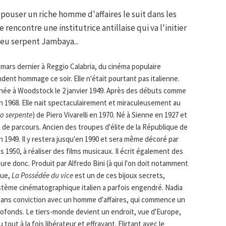
épouser un riche homme d'affaires le suit dans les
 rencontre une institutrice antillaise qui va l'initier
ieu serpent Jambaya...
 mars dernier à Reggio Calabria, du cinéma populaire
dent hommage ce soir. Elle n'était pourtant pas italienne.
t née à Woodstock le 2 janvier 1949. Après des débuts comme
 en 1968. Elle nait spectaculairement et miraculeusement au
dio serpente
) de Piero Vivarelli en 1970. Né à Sienne en 1927 et
e de parcours. Ancien des troupes d'élite de la République de
en 1949. Il y restera jusqu'en 1990 et sera même décoré par
s 1950, à réaliser des films musicaux. Il écrit également des
ure donc. Produit par Alfredo Bini (à qui l'on doit notamment
gue,
La Possédée du vice
est un de ces bijoux secrets,
ystème cinématographique italien a parfois engendré. Nadia
sans conviction avec un homme d'affaires, qui commence un
profonds. Le tiers-monde devient un endroit, vue d'Europe,
u tout à la fois libérateur et effrayant. Flirtant avec le