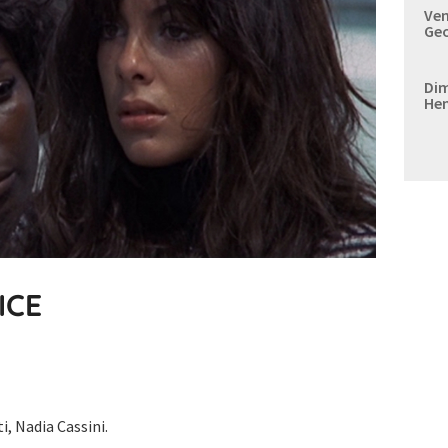
Ven
Geo
Dim
Hen
ICE
, Nadia Cassini.