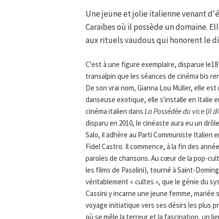
Une jeune et jolie italienne venant d'
Caraïbes où il possède un domaine. Elle
aux rituels vaudous qui honorent le d
C'est à une figure exemplaire, disparue le18
transalpin que les séances de cinéma bis ren
De son vrai nom, Gianna Lou Müller, elle es
danseuse exotique, elle s'installe en Italie
cinéma italien dans
La Possédée du vice
(
Il 
disparu en 2010, le cinéaste aura eu un drôl
Salo, il adhère au Parti Communiste Italien 
Fidel Castro. Il commence, à la fin des année
paroles de chansons. Au cœur de la pop-cult
les films de Pasolini), tourné à Saint-Domin
véritablement « cultes », que le génie du s
Cassini y incarne une jeune femme, mariée 
voyage initiatique vers ses désirs les plus 
où se mêle la terreur et la fascination, un lie