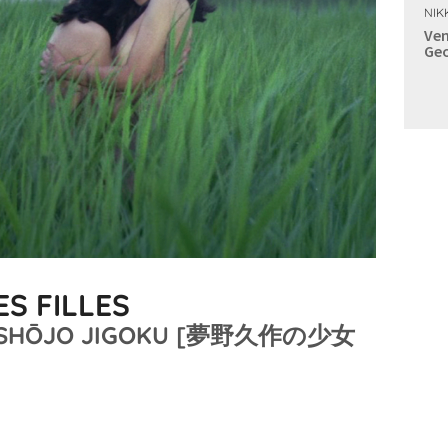
NIK
Ven
Geo
ES FILLES
O SHŌJO JIGOKU [夢野久作の少女