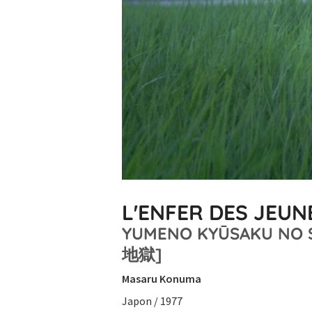
L'ENFER DES JEUN
YUMENO KYŪSAKU N
地獄]
Masaru Konuma
Japon / 1977