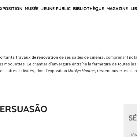
XPOSITION
MUSÉE
JEUNE PUBLIC
BIBLIOTHÈQUE
MAGAZINE
LI
rtants travaux de rénovation de ses salles de cinéma,
comprenant not
es moquettes. Ce chantier d’envergure entraîne la fermeture de toutes les 
Les autres activités, dont l'exposition
Marilyn Monroe
, restent ouvertes au pu
PERSUASÃO
SÉ
JOA