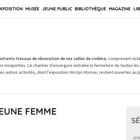
XPOSITION
MUSÉE
JEUNE PUBLIC
BIBLIOTHÈQUE
MAGAZINE
LI
rtants travaux de rénovation de ses salles de cinéma,
comprenant not
es moquettes. Ce chantier d’envergure entraîne la fermeture de toutes les 
Les autres activités, dont l'exposition
Marilyn Monroe
, restent ouvertes au pu
JEUNE FEMME
SÉ
JOA