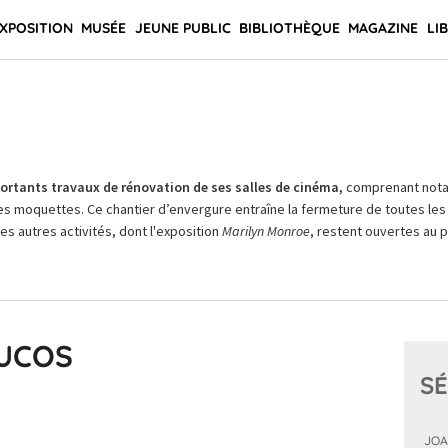
XPOSITION
MUSÉE
JEUNE PUBLIC
BIBLIOTHÈQUE
MAGAZINE
LI
rtants travaux de rénovation de ses salles de cinéma,
comprenant not
es moquettes. Ce chantier d’envergure entraîne la fermeture de toutes les 
Les autres activités, dont l'exposition
Marilyn Monroe
, restent ouvertes au pu
PUCOS
SÉ
JOA