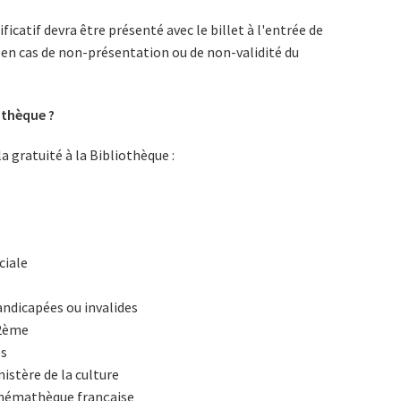
ficatif devra être présenté avec le billet à l'entrée de
 en cas de non-présentation ou de non-validité du
othèque ?
a gratuité à la Bibliothèque :
ciale
dicapées ou invalides
12ème
es
istère de la culture
inémathèque française