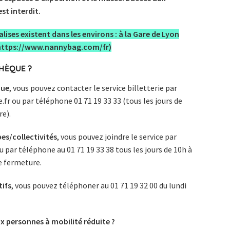
st interdit.
lises existent dans les environs : à la Gare de Lyon
https://www.nannybag.com/fr
)
HÈQUE ?
nue
, vous pouvez contacter le service billetterie par
.fr
ou par téléphone 01 71 19 33 33 (tous les jours de
re).
es/collectivités
, vous pouvez joindre le service par
u par téléphone au 01 71 19 33 38 tous les jours de 10h à
de fermeture.
tifs
, vous pouvez téléphoner au 01 71 19 32 00 du lundi
x personnes à mobilité réduite ?