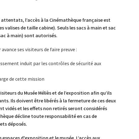
te attentats, l’accès à la Cinémathèque française est
s valises de taille cabine). Seuls les sacs à main et sac
 sac à main) sont autorisés.
vance ses visiteurs de faire preuve :
sement induit par les contrôles de sécurité aux
arge de cette mission
isiteurs du Musée Méliès et de l’exposition afin qu’ils
ts. Ils doivent être libérés à la fermeture de ces deux
nt vidés et les effets non retirés seront considérés
èque décline toute responsabilité en cas de
jets déposés.
s espaces
d'exposition et le musée. L’accès aux