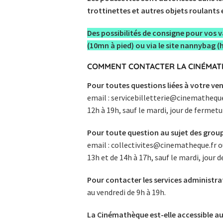
trottinettes et autres objets roulants e
Des possibilités de consigne pour vos va
(10mn à pied) ou via le site nannybag (
COMMENT CONTACTER LA CINÉMAT
Pour toutes questions liées à votre ve
email :
servicebilletterie@cinematheque
12h à 19h, sauf le mardi, jour de fermetu
Pour toute question au sujet des group
email :
collectivites@cinematheque.fr
o
13h et de 14h à 17h, sauf le mardi, jour 
Pour contacter les services administra
au vendredi de 9h à 19h.
La Cinémathèque est-elle accessible au