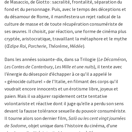
de Masaccio, de Giotto : sacralité, frontalité, séparation du
fond et du personnage. Puis, avec le temps des déceptions et
du désamour de Rome, il manifestera un rejet radical de la
culture de masse et de toute récupération consumériste de
ses œuvres. Il choisit, par réaction, une forme de cinéma plus
cryptée, aristocratique, travaillant la métaphore et le mythe
(
Œdipe Roi
,
Porcherie
,
Théorème
,
Médée
).
Dans les années soixante-dix, dans sa Trilogie (
Le Décaméron
,
Les Contes de Canterbury
,
Les Mille et une nuits
), il tente avec
l’énergie du désespoir d’échapper à ce qu’il a appelé le
« génocide culturel » de l’Italie, en filmant des corps qu’il
voudrait encore innocents et un érotisme libre, joyeux et
païen. Mais il va abjurer rapidement cette tentative
volontariste et réactive dont il juge qu’elle a perdu son sens
devant la fausse tolérance sexuelle du pouvoir consumériste.
Il tourne alors son dernier film,
Salò ou les cent vingt journées
de Sodome
, objet unique dans l’histoire du cinéma, d’une