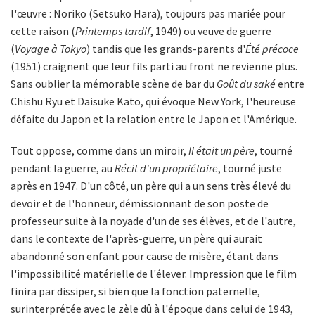
l'œuvre : Noriko (Setsuko Hara), toujours pas mariée pour
cette raison (
Printemps tardif
, 1949) ou veuve de guerre
(
Voyage à Tokyo
) tandis que les grands-parents d'
Été précoce
(1951) craignent que leur fils parti au front ne revienne plus.
Sans oublier la mémorable scène de bar du
Goût du saké
entre
Chishu Ryu et Daisuke Kato, qui évoque New York, l'heureuse
défaite du Japon et la relation entre le Japon et l'Amérique.
Tout oppose, comme dans un miroir,
Il était un père
, tourné
pendant la guerre, au
Récit d'un propriétaire
, tourné juste
après en 1947. D'un côté, un père qui a un sens très élevé du
devoir et de l'honneur, démissionnant de son poste de
professeur suite à la noyade d'un de ses élèves, et de l'autre,
dans le contexte de l'après-guerre, un père qui aurait
abandonné son enfant pour cause de misère, étant dans
l'impossibilité matérielle de l'élever. Impression que le film
finira par dissiper, si bien que la fonction paternelle,
surinterprétée avec le zèle dû à l'époque dans celui de 1943,