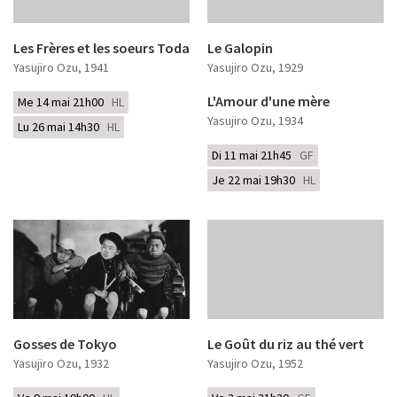
Les Frères et les soeurs Toda
Le Galopin
Yasujiro Ozu
, 1941
Yasujiro Ozu
, 1929
L'Amour d'une mère
Me 14 mai 21h00
HL
Yasujiro Ozu
, 1934
Lu 26 mai 14h30
HL
Di 11 mai 21h45
GF
Je 22 mai 19h30
HL
Gosses de Tokyo
Le Goût du riz au thé vert
Yasujiro Ozu
, 1932
Yasujiro Ozu
, 1952