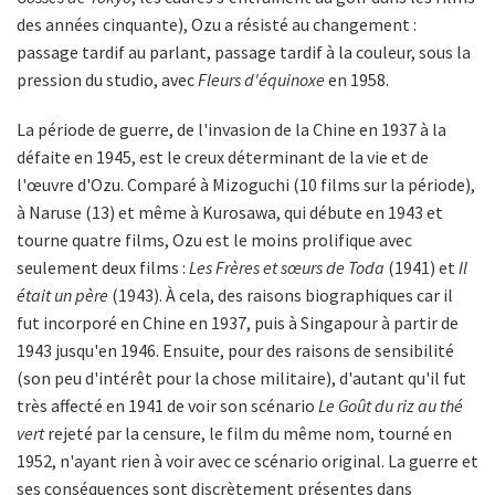
des années cinquante), Ozu a résisté au changement :
passage tardif au parlant, passage tardif à la couleur, sous la
pression du studio, avec
Fleurs d'équinoxe
en 1958.
La période de guerre, de l'invasion de la Chine en 1937 à la
défaite en 1945, est le creux déterminant de la vie et de
l'œuvre d'Ozu. Comparé à Mizoguchi (10 films sur la période),
à Naruse (13) et même à Kurosawa, qui débute en 1943 et
tourne quatre films, Ozu est le moins prolifique avec
seulement deux films :
Les Frères et sœurs de Toda
(1941) et
Il
était un père
(1943). À cela, des raisons biographiques car il
fut incorporé en Chine en 1937, puis à Singapour à partir de
1943 jusqu'en 1946. Ensuite, pour des raisons de sensibilité
(son peu d'intérêt pour la chose militaire), d'autant qu'il fut
très affecté en 1941 de voir son scénario
Le Goût du riz au thé
vert
rejeté par la censure, le film du même nom, tourné en
1952, n'ayant rien à voir avec ce scénario original. La guerre et
ses conséquences sont discrètement présentes dans