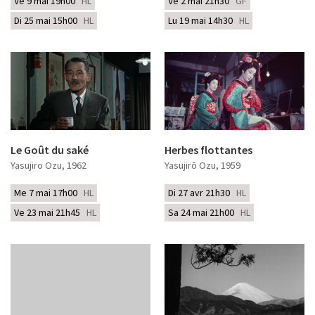
Ve 9 mai 19h00
HL
Ve 2 mai 21h30
GF
Di 25 mai 15h00
HL
Lu 19 mai 14h30
HL
Le Goût du saké
Herbes flottantes
Yasujiro Ozu
, 1962
Yasujirō Ozu
, 1959
Me 7 mai 17h00
HL
Di 27 avr 21h30
HL
Ve 23 mai 21h45
HL
Sa 24 mai 21h00
HL