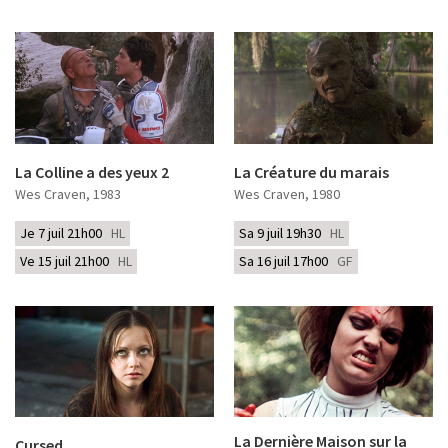
La Colline a des yeux 2
La Créature du marais
Wes Craven
, 1983
Wes Craven
, 1980
Je 7 juil 21h00
HL
Sa 9 juil 19h30
HL
Ve 15 juil 21h00
HL
Sa 16 juil 17h00
GF
La Dernière Maison sur la
Cursed