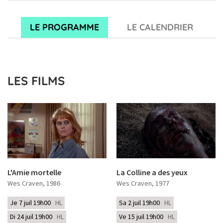
LE PROGRAMME
LE CALENDRIER
LES FILMS
L'Amie mortelle
La Colline a des yeux
Wes Craven
, 1986
Wes Craven
, 1977
Je 7 juil 19h00
HL
Sa 2 juil 19h00
HL
Di 24 juil 19h00
HL
Ve 15 juil 19h00
HL