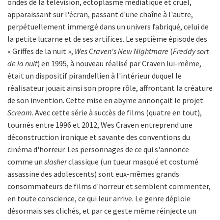
ondes de la télévision, ectoplasme médiatique et cruel,
apparaissant sur l'écran, passant d'une chaîne à l'autre,
perpétuellement immergé dans un univers fabriqué, celui de
la petite lucarne et de ses artifices. Le septième épisode des
« Griffes de la nuit »,
Wes Craven's New Nightmare
(
Freddy sort
de la nuit
) en 1995, à nouveau réalisé par Craven lui-même,
était un dispositif pirandellien à l'intérieur duquel le
réalisateur jouait ainsi son propre rôle, affrontant la créature
de son invention. Cette mise en abyme annonçait le projet
Scream
. Avec cette série à succès de films (quatre en tout),
tournés entre 1996 et 2012, Wes Craven entreprend une
déconstruction ironique et savante des conventions du
cinéma d'horreur. Les personnages de ce qui s'annonce
comme un
slasher
classique (un tueur masqué et costumé
assassine des adolescents) sont eux-mêmes grands
consommateurs de films d'horreur et semblent commenter,
en toute conscience, ce qui leur arrive. Le genre déploie
désormais ses clichés, et par ce geste même réinjecte un