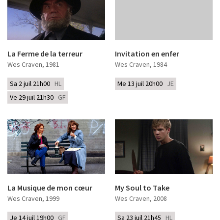
La Ferme de la terreur
Invitation en enfer
Wes Craven
, 1981
Wes Craven
, 1984
Sa 2 juil 21h00
HL
Me 13 juil 20h00
JE
Ve 29 juil 21h30
GF
La Musique de mon cœur
My Soul to Take
Wes Craven
, 1999
Wes Craven
, 2008
Je 14 juil 19h00
GF
Sa 23 juil 21h45
HL