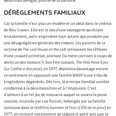
désormais déréglé, proche de la barbarie.
DÉRÈGLEMENTS FAMILIAUX
Car la famille n'est plus un modèle et un idéal dans le cinéma
de Wes Craven. Elle est le lieu d'une sauvagerie qui éclate
brutalement, auto-engendrée tout autant que produite par
une désagrégation générale des mœurs. Les parents de la
victime de
The Last House on the Left
retrouvent les réflexes
d'une cruauté primitive, animale (la mère castrant à coups de
dents un des violeurs !). Son film suivant,
The Hills Have Eyes
(
La Colline a des yeux
), en 1977, déploiera davantage encore
ce sentiment en opposant une famille WASP à une tribu de
troglodytes dégénérés. Dès lors, le principe familial semble
condamné à la décomposition et à l'implosion. C'est
d'ailleurs à un tel jeu de massacre auquel se vouera la jeune
cousine, incarnée par Lee Purcell, hébergée par sa famille
lointaine dans le téléfilm
Summer of Fear
(
L'Été de la peur
) en
1977, en tentant notamment de séduire le petit ami puis le