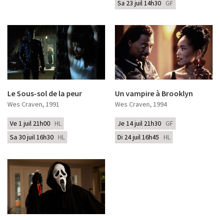
Sa 23 juil 14h30
GF
Le Sous-sol de la peur
Un vampire à Brooklyn
Wes Craven
, 1991
Wes Craven
, 1994
Ve 1 juil 21h00
HL
Je 14 juil 21h30
GF
Sa 30 juil 16h30
HL
Di 24 juil 16h45
HL