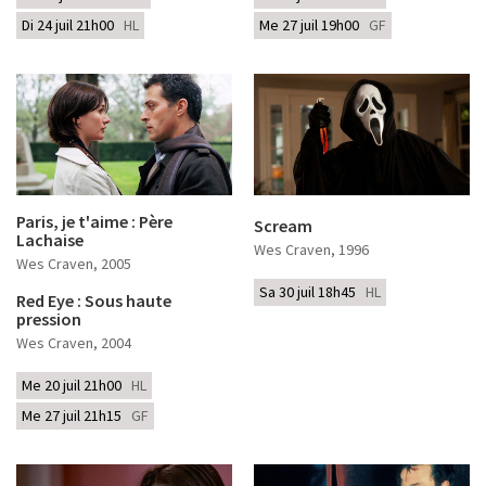
Di 24 juil 21h00
HL
Me 27 juil 19h00
GF
Paris, je t'aime : Père
Scream
Lachaise
Wes Craven
, 1996
Wes Craven
, 2005
Sa 30 juil 18h45
HL
Red Eye : Sous haute
pression
Wes Craven
, 2004
Me 20 juil 21h00
HL
Me 27 juil 21h15
GF