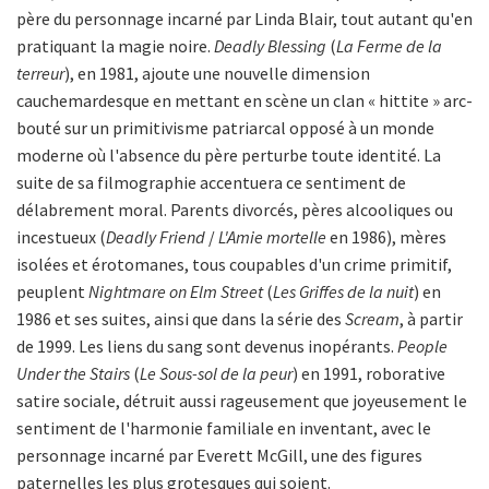
père du personnage incarné par Linda Blair, tout autant qu'en
pratiquant la magie noire.
Deadly Blessing
(
La Ferme de la
terreur
), en 1981, ajoute une nouvelle dimension
cauchemardesque en mettant en scène un clan « hittite » arc-
bouté sur un primitivisme patriarcal opposé à un monde
moderne où l'absence du père perturbe toute identité. La
suite de sa filmographie accentuera ce sentiment de
délabrement moral. Parents divorcés, pères alcooliques ou
incestueux (
Deadly Friend
/
L'Amie mortelle
en 1986), mères
isolées et érotomanes, tous coupables d'un crime primitif,
peuplent
Nightmare on Elm Street
(
Les Griffes de la nuit
) en
1986 et ses suites, ainsi que dans la série des
Scream
, à partir
de 1999. Les liens du sang sont devenus inopérants.
People
Under the Stairs
(
Le Sous-sol de la peur
) en 1991, roborative
satire sociale, détruit aussi rageusement que joyeusement le
sentiment de l'harmonie familiale en inventant, avec le
personnage incarné par Everett McGill, une des figures
paternelles les plus grotesques qui soient.