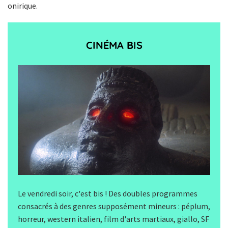
onirique.
CINÉMA BIS
Le vendredi soir, c'est bis ! Des doubles programmes
consacrés à des genres supposément mineurs : péplum,
horreur, western italien, film d'arts martiaux, giallo, SF