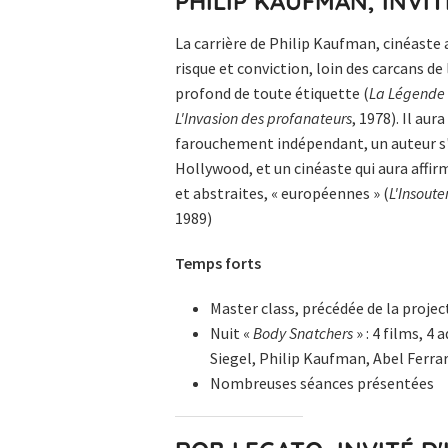
PHILIP KAUFMAN, INVI
La carrière de Philip Kaufman, cinéaste 
risque et conviction, loin des carcans de
profond de toute étiquette (
La Légende
L'Invasion des profanateurs
, 1978). Il au
farouchement indépendant, un auteur s
Hollywood, et un cinéaste qui aura affi
et abstraites, « européennes » (
L'Insoute
1989)
Temps forts
Master class, précédée de la proje
Nuit «
Body Snatchers
» : 4 films, 4
Siegel, Philip Kaufman, Abel Ferrar
Nombreuses séances présentées