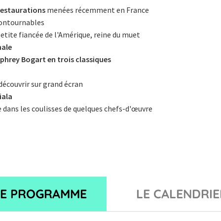
restaurations
menées récemment en France
contournables
 petite fiancée de l'Amérique, reine du muet
nale
hrey Bogart en trois classiques
découvrir sur grand écran
iala
e dans les coulisses de quelques chefs-d'œuvre
LE PROGRAMME
LE CALENDRIE