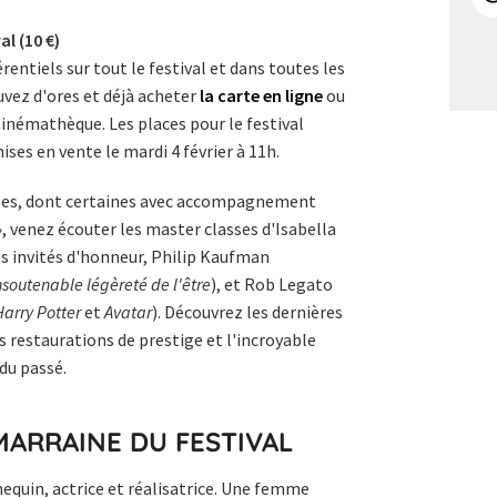
al (10 €)
érentiels sur tout le festival et dans toutes les
uvez d'ores et déjà acheter
la carte en ligne
ou
 Cinémathèque. Les places pour le festival
mises en vente le mardi 4 février à 11h.
lles, dont certaines avec accompagnement
, venez écouter les master classes d'Isabella
nos invités d'honneur, Philip Kaufman
nsoutenable légèreté de l'être
), et Rob Legato
Harry Potter
et
Avatar
). Découvrez les dernières
 restaurations de prestige et l'incroyable
 du passé.
 MARRAINE DU FESTIVAL
nequin, actrice et réalisatrice. Une femme