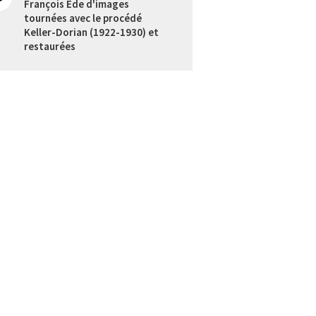
François Ede d'images
tournées avec le procédé
Keller-Dorian (1922-1930) et
restaurées
La couleur en noir et blanc :
pour une histoire de la
sensibilisation chromatique
des émulsions négatives au
temps du muet
Conférence de Priska Morrissey
Master class de Philip Kaufman
Vers la couleur
Intervention Caroline Champetier