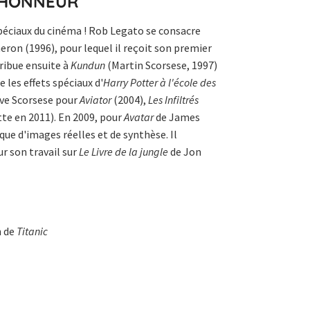
D'HONNEUR
spéciaux du cinéma ! Rob Legato se consacre
on (1996), pour lequel il reçoit son premier
tribue ensuite à
Kundun
(Martin Scorsese, 1997)
 les effets spéciaux d'
Harry Potter à l'école des
uve Scorsese pour
Aviator
(2004),
Les Infiltrés
te en 2011). En 2009, pour
Avatar
de James
ue d'images réelles et de synthèse. Il
r son travail sur
Le Livre de la jungle
de Jon
n de
Titanic