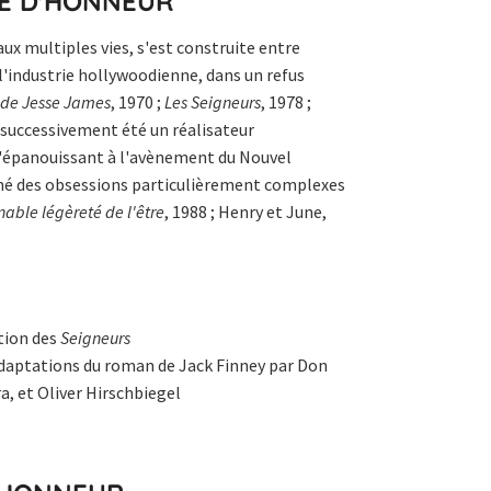
TÉ D'HONNEUR
aux multiples vies, s'est construite entre
 l'industrie hollywoodienne, dans un refus
 de Jesse James
, 1970 ;
Les Seigneurs
, 1978 ;
ra successivement été un réalisateur
'épanouissant à l'avènement du Nouvel
rmé des obsessions particulièrement complexes
nable légèreté de l'être
, 1988 ; Henry et June,
ction des
Seigneurs
 adaptations du roman de Jack Finney par Don
a, et Oliver Hirschbiegel