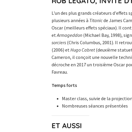
ROB LEGATO, INVITÉ 
L'un des plus grands créateurs d'effets 
plusieurs années à
Titanic
de James Camer
Oscar (meilleurs effets spéciaux). Il con
et
Armageddon
(Michael Bay, 1998), signe
sorciers
(Chris Columbus, 2001). Il retro
(2006) et
Hugo Cabret
(deuxième statuet
Cameron, il conçoit une nouvelle techniq
décroche en 2017 un troisième Oscar pou
Favreau.
Temps forts
Master class, suivie de la projectio
Nombreuses séances présentées
ET AUSSI