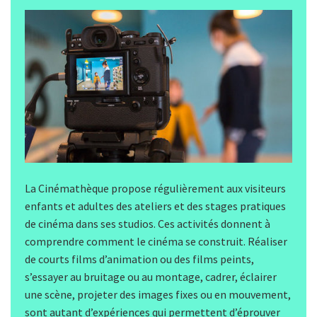
La Cinémathèque propose régulièrement aux visiteurs
enfants et adultes des ateliers et des stages pratiques
de cinéma dans ses studios. Ces activités donnent à
comprendre comment le cinéma se construit. Réaliser
de courts films d’animation ou des films peints,
s’essayer au bruitage ou au montage, cadrer, éclairer
une scène, projeter des images fixes ou en mouvement,
sont autant d’expériences qui permettent d’éprouver