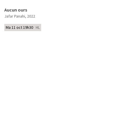
Aucun ours
Jafar Panahi
, 2022
Ma 11 oct 19h30
HL