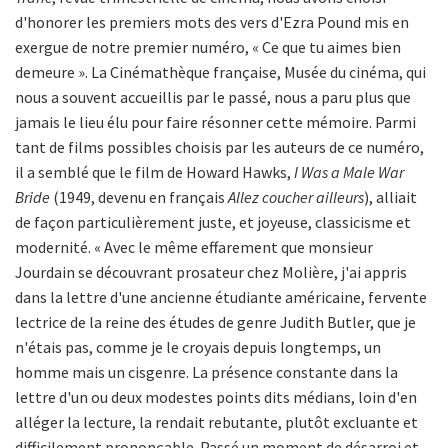
d'honorer les premiers mots des vers d'Ezra Pound mis en
exergue de notre premier numéro, « Ce que tu aimes bien
demeure ». La Cinémathèque française, Musée du cinéma, qui
nous a souvent accueillis par le passé, nous a paru plus que
jamais le lieu élu pour faire résonner cette mémoire. Parmi
tant de films possibles choisis par les auteurs de ce numéro,
il a semblé que le film de Howard Hawks,
I Was a Male War
Bride
(1949, devenu en français
Allez coucher ailleurs
), alliait
de façon particulièrement juste, et joyeuse, classicisme et
modernité. « Avec le même effarement que monsieur
Jourdain se découvrant prosateur chez Molière, j'ai appris
dans la lettre d'une ancienne étudiante américaine, fervente
lectrice de la reine des études de genre Judith Butler, que je
n'étais pas, comme je le croyais depuis longtemps, un
homme mais un cisgenre. La présence constante dans la
lettre d'un ou deux modestes points dits médians, loin d'en
alléger la lecture, la rendait rebutante, plutôt excluante et
difficilement prononçable. Passé un moment de désarroi et