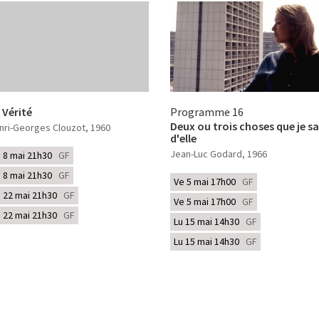
 Vérité
Programme 16
Deux ou trois choses que je sa
nri-Georges Clouzot
, 1960
d'elle
Jean-Luc Godard
, 1966
u 8 mai 21h30
GF
u 8 mai 21h30
GF
Ve 5 mai 17h00
GF
u 22 mai 21h30
GF
Ve 5 mai 17h00
GF
u 22 mai 21h30
GF
Lu 15 mai 14h30
GF
Lu 15 mai 14h30
GF