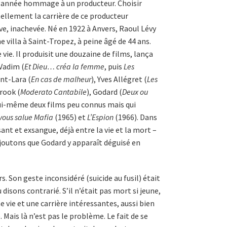
 année hommage à un producteur. Choisir
tellement la carrière de ce producteur
ve, inachevée. Né en 1922 à Anvers, Raoul Lévy
ne villa à Saint-Tropez, à peine âgé de 44 ans.
ie. Il produisit une douzaine de films, lança
 Vadim (
Et Dieu… créa la femme
, puis
Les
ant-Lara (
En cas de malheur
), Yves Allégret (
Les
Brook (
Moderato Cantabile
), Godard (
Deux ou
 lui-même deux films peu connus mais qui
vous salue Mafia
(1965) et
L’Espion
(1966). Dans
ant et exsangue, déjà entre la vie et la mort –
 Ajoutons que Godard y apparaît déguisé en
s. Son geste inconsidéré (suicide au fusil) était
disons contrarié. S’il n’était pas mort si jeune,
 vie et une carrière intéressantes, aussi bien
is là n’est pas le problème. Le fait de se