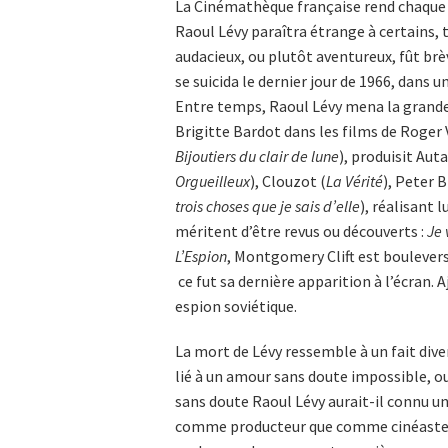
La Cinémathèque française rend chaque
Raoul Lévy paraîtra étrange à certains, 
audacieux, ou plutôt aventureux, fût brè
se suicida le dernier jour de 1966, dans u
Entre temps, Raoul Lévy mena la grande v
Brigitte Bardot dans les films de Roger
Bijoutiers du clair de lune
), produisit Aut
Orgueilleux
), Clouzot (
La Vérité
), Peter 
trois choses que je sais d’elle
), réalisant
méritent d’être revus ou découverts :
Je 
L’Espion
, Montgomery Clift est boulevers
ce fut sa dernière apparition à l’écran.
espion soviétique.
La mort de Lévy ressemble à un fait diver
lié à un amour sans doute impossible, ou 
sans doute Raoul Lévy aurait-il connu une
comme producteur que comme cinéaste. Ma