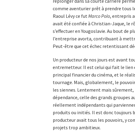
replonger dans sa courte carrière perme
comme aventurier prêt à prendre tous les 
Raoul Lévy ce fut
Marco Polo
, entrepris 
avait été confiée à Christian-Jaque, le r
s’effectuer en Yougoslavie. Au bout de p
l’entreprise avorta, contribuant à mettre
Peut-être que cet échec retentissant déc
Un producteur de nos jours est avant tou
entremetteur. Il est celui qui fait le lie
principal financier du cinéma, et le réal
tournage. Mais, globalement, le pouvoir 
les siennes. Lentement mais sûrement,
dépendance, celle des grands groupes au
réellement indépendants qui parviennent 
produits ou initiés. Il est donc toujours 
producteur avait tous les pouvoirs, y comp
projets trop ambitieux.