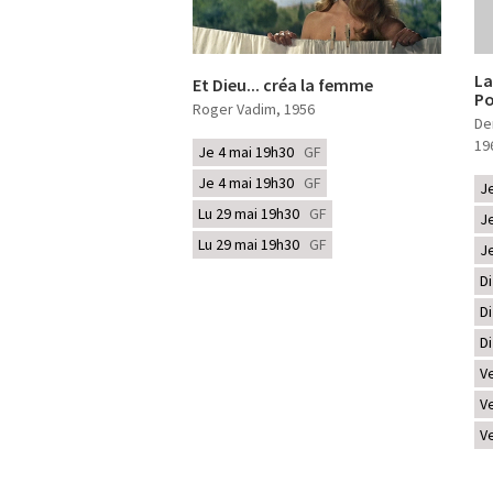
La
Et Dieu... créa la femme
Po
Roger Vadim
, 1956
De
19
Je 4 mai 19h30
GF
Je 4 mai 19h30
GF
J
Lu 29 mai 19h30
GF
J
Lu 29 mai 19h30
GF
J
D
D
D
V
V
V