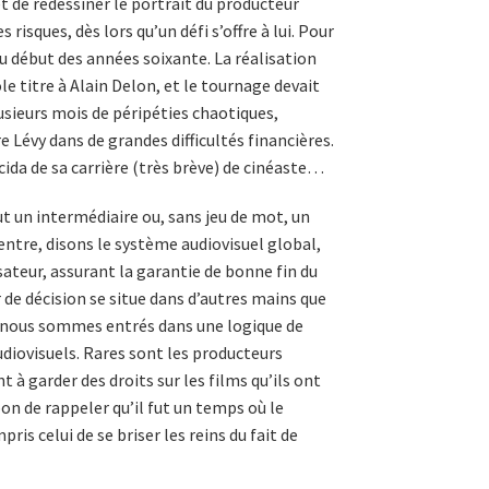
t de redessiner le portrait du producteur
risques, dès lors qu’un défi s’offre à lui. Pour
au début des années soixante. La réalisation
ôle titre à Alain Delon, et le tournage devait
lusieurs mois de péripéties chaotiques,
 Lévy dans de grandes difficultés financières.
ida de sa carrière (très brève) de cinéaste…
t un intermédiaire ou, sans jeu de mot, un
n entre, disons le système audiovisuel global,
isateur, assurant la garantie de bonne fin du
de décision se situe dans d’autres mains que
 nous sommes entrés dans une logique de
diovisuels. Rares sont les producteurs
à garder des droits sur les films qu’ils ont
bon de rappeler qu’il fut un temps où le
ris celui de se briser les reins du fait de