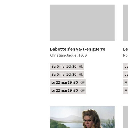
Babette s'en va-t-en guerre
Le
Christian-Jaque
, 1959
Ro
Sa 6 mai 16h30
HL
J
Sa 6 mai 16h30
HL
J
Lu 22 mai 19h30
GF
M
Lu 22 mai 19h30
GF
M