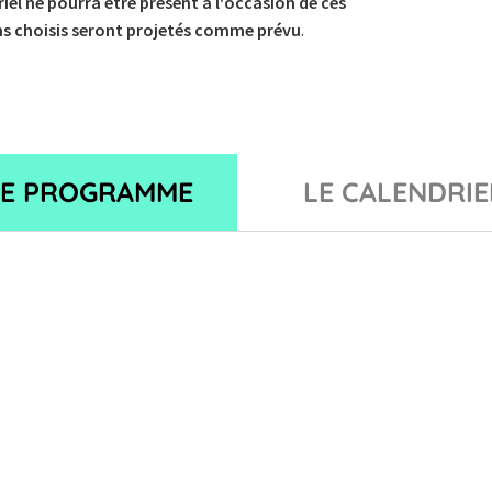
iel ne pourra être présent à l'occasion de ces
lms choisis seront projetés comme prévu
.
LE PROGRAMME
LE CALENDRIE