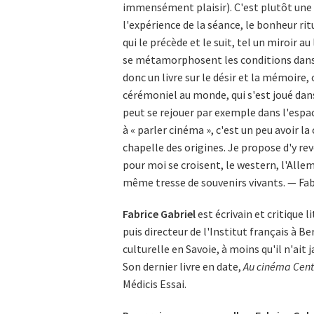
immensément plaisir). C'est plutôt une 
l'expérience de la séance, le bonheur rit
qui le précède et le suit, tel un miroir a
se métamorphosent les conditions dans l
donc un livre sur le désir et la mémoire,
cérémoniel au monde, qui s'est joué dans
peut se rejouer par exemple dans l'espac
à « parler cinéma », c'est un peu avoir l
chapelle des origines. Je propose d'y rev
pour moi se croisent, le western, l'All
même tresse de souvenirs vivants. — Fab
Fabrice Gabriel
est écrivain et critique l
puis directeur de l'Institut français à B
culturelle en Savoie, à moins qu'il n'ait
Son dernier livre en date,
Au cinéma Cent
Médicis Essai.