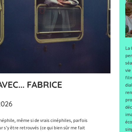
La 
per
séa
vie
fil
VEC... FABRICE
dia
ren
pro
2026
déc
ima
inéphile, même si de vrais cinéphiles, parfois
éco
 s'y être retrouvés (ce qui bien sûr me fait
sin