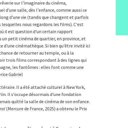
rêverie sur l'imaginaire du cinéma,
uel d'une salle, dès l'enfance, comme aussi ce
u long d'une vie (tandis que changent et parfois
esquelles nous regardons les films). C'est
 où il est question d'un certain rapport
 un petit cinéma de quartier, en province, et
e d'une cinémathèque. Si bien qu'être invité ici
a chance de retourner au temple, ou à la
oir trois films correspondant à des lignes qui
emagne, les fantômes : elles font comme une
rice Gabriel
ittéraire. Il a été attaché culturel à New York,
erlin. Il s'occupe désormais d'une fondation
 jamais quitté la salle de cinéma de son enfance.
ral
(Mercure de France, 2025) a obtenu le Prix