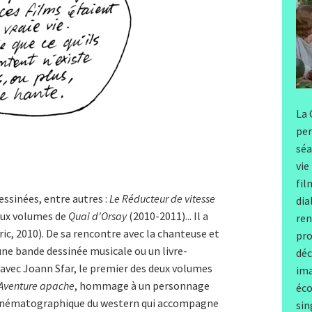
La 
per
séa
vie
fil
essinées, entre autres :
Le Réducteur de vitesse
dia
eux volumes de
Quai d'Orsay
(2010-2011)... Il a
ren
c, 2010). De sa rencontre avec la chanteuse et
pro
une bande dessinée musicale ou un livre-
déc
, avec Joann Sfar, le premier des deux volumes
ima
 Aventure apache
, hommage à un personnage
éco
e cinématographique du western qui accompagne
sin