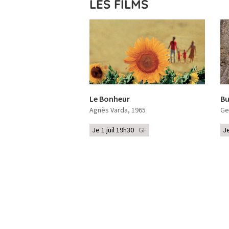
LES FILMS
Le Bonheur
Bu
Agnès Varda
, 1965
Ge
Je 1 juil 19h30
GF
J