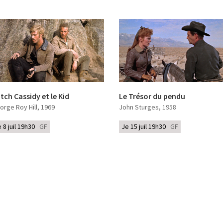
tch Cassidy et le Kid
Le Trésor du pendu
orge Roy Hill
, 1969
John Sturges
, 1958
e 8 juil 19h30
GF
Je 15 juil 19h30
GF