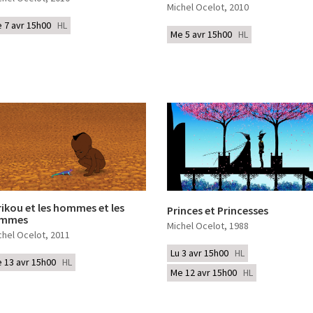
Michel Ocelot
, 2010
e 7 avr 15h00
HL
Me 5 avr 15h00
HL
rikou et les hommes et les
Princes et Princesses
emmes
Michel Ocelot
, 1988
chel Ocelot
, 2011
Lu 3 avr 15h00
HL
e 13 avr 15h00
HL
Me 12 avr 15h00
HL