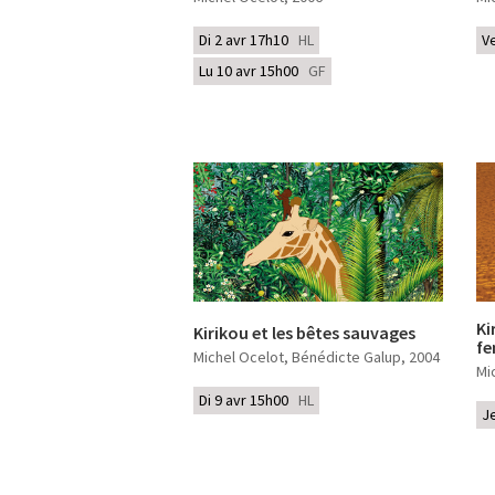
Di 2 avr 17h10
HL
V
Lu 10 avr 15h00
GF
Ki
Kirikou et les bêtes sauvages
f
Michel Ocelot, Bénédicte Galup
, 2004
Mi
Di 9 avr 15h00
HL
J