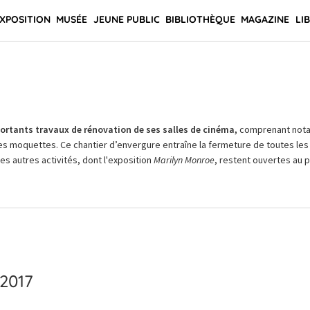
XPOSITION
MUSÉE
JEUNE PUBLIC
BIBLIOTHÈQUE
MAGAZINE
LI
rtants travaux de rénovation de ses salles de cinéma,
comprenant not
es moquettes. Ce chantier d’envergure entraîne la fermeture de toutes les 
Les autres activités, dont l'exposition
Marilyn Monroe
, restent ouvertes au pu
2017