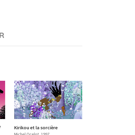
R
e
Kirikou et la sorcière
Michel Ocelot
, 1997