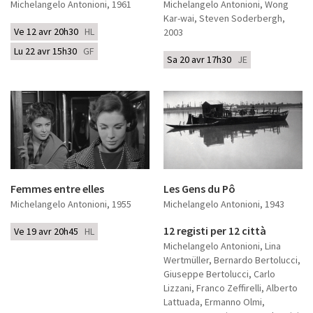
Michelangelo Antonioni
, 1961
Michelangelo Antonioni, Wong
Kar-wai, Steven Soderbergh
,
Ve 12 avr 20h30
HL
2003
Lu 22 avr 15h30
GF
Sa 20 avr 17h30
JE
Femmes entre elles
Les Gens du Pô
Michelangelo Antonioni
, 1955
Michelangelo Antonioni
, 1943
12 registi per 12 città
Ve 19 avr 20h45
HL
Michelangelo Antonioni, Lina
Wertmüller, Bernardo Bertolucci,
Giuseppe Bertolucci, Carlo
Lizzani, Franco Zeffirelli, Alberto
Lattuada, Ermanno Olmi,