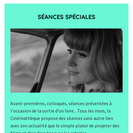
SÉANCES SPÉCIALES
Avant-premières, colloques, séances présentées à
l'occasion de la sortie d'un livre... Tous les mois, la
Cinémathèque propose des séances sans autre lien
avec son actualité que le simple plaisir de projeter des
films et d'en discuter avec les artistes.